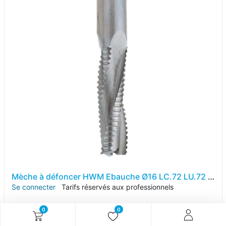
Mèche à défoncer HWM Ebauche Ø16 LC.72 LU.72 LT.120 Q16 Z3 Hél. Positive Rot.Droite
Se connecter
Tarifs réservés aux professionnels
0
0
Référence article :
KM204.2316L4H