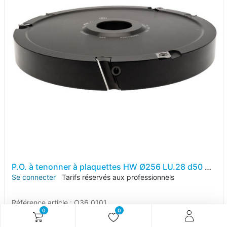
P.O. à tenonner à plaquettes HW Ø256 LU.28 d50 Z3+3 Biaise négative Rot.Droite Tr.Dessus
Se connecter
Tarifs réservés aux professionnels
Référence article :
O36.0101
0
0