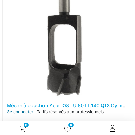
Mèche à bouchon Acier Ø8 LU.80 LT.140 Q13 Cylindrique Z4 Rot.Droite
Se connecter
Tarifs réservés aux professionnels
0
0
Référence article :
M063208