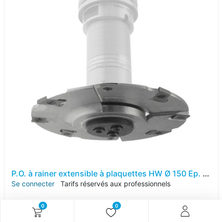
P.O. à rainer extensible à plaquettes HW Ø 150 Ep. 4.1-7.8 d 30 Z 4+2+2 Rot. Droite
Se connecter
Tarifs réservés aux professionnels
0
0
Référence article :
KA103.020408