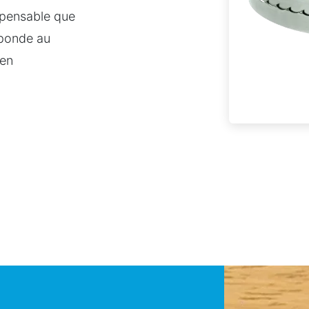
ispensable que
sponde au
ien