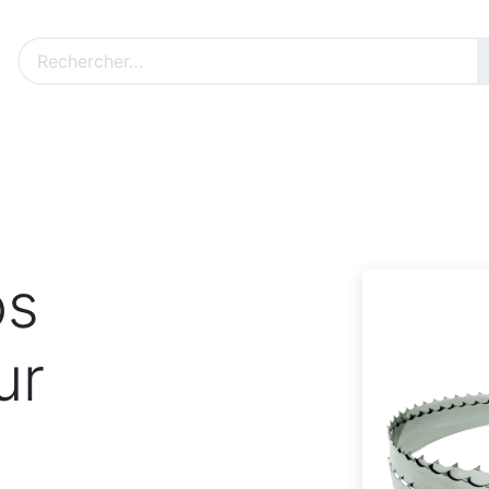
Nos produits sur mesure
Nos outillages fenêtres
Cat
os
ur