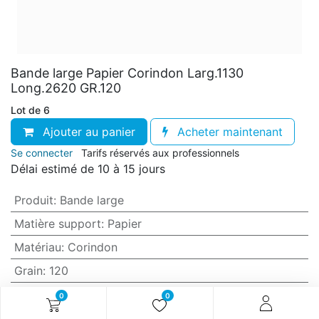
Bande large Papier Corindon Larg.1130
Long.2620 GR.120
Lot de 6
Ajouter au panier
Acheter maintenant
Se connecter
Tarifs réservés aux professionnels
Délai estimé de 10 à 15 jours
Produit
:
Bande large
Matière support
:
Papier
Matériau
:
Corindon
Grain
:
120
Anti-encrassement
:
Non (standard)
0
0
Largeur
:
1130