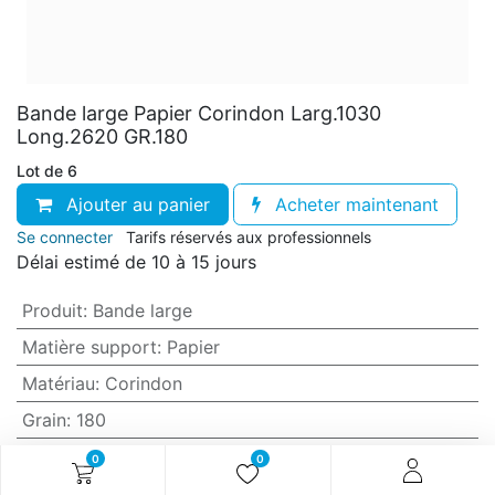
Bande large Papier Corindon Larg.1030
Long.2620 GR.180
Lot de 6
Ajouter au panier
Acheter maintenant
Se connecter
Tarifs réservés aux professionnels
Délai estimé de 10 à 15 jours
Produit
:
Bande large
Matière support
:
Papier
Matériau
:
Corindon
Grain
:
180
Anti-encrassement
:
Non (standard)
0
0
Largeur
:
1030