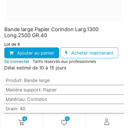
Bande large Papier Corindon Larg.1300
Long.2500 GR.40
Lot de 6
Ajouter au panier
Acheter maintenant
Se connecter
Tarifs réservés aux professionnels
Délai estimé de 10 à 15 jours
Produit
:
Bande large
Matière support
:
Papier
Matériau
:
Corindon
Grain
:
40
Anti-encrassement
:
Non (standard)
0
0
Largeur
:
1300