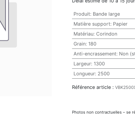
Délai estimé de 10 à 15 jou
Produit
:
Bande large
Matière support
:
Papier
Matériau
:
Corindon
Grain
:
180
Anti-encrassement
:
Non (s
Largeur
:
1300
Longueur
:
2500
Référence article :
VBK2500
Photos non contractuelles – se r