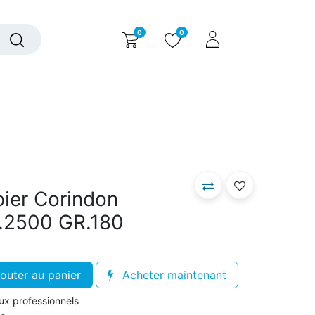
0
0
alogue interactif
Nous contacter
Nous connaître
pier Corindon
.2500 GR.180
outer au panier
Acheter maintenant
aux professionnels