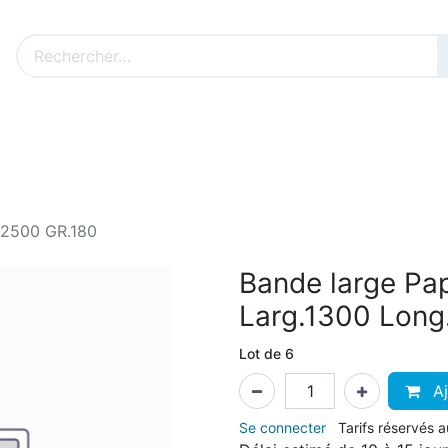
Nos produits sur mesure
Nos outillages fenêtres
Cat
.2500 GR.180
Bande large Pa
Larg.1300 Long
Lot de 6
Aj
Se connecter
Tarifs réservés 