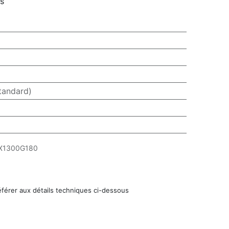
rs
tandard)
X1300G180
éférer aux détails techniques ci-dessous