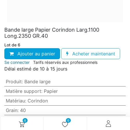
Bande large Papier Corindon Larg.1100
Long.2350 GR.40
Lot de 6
Ajouter au panier
Acheter maintenant
Se connecter
Tarifs réservés aux professionnels
Délai estimé de 10 à 15 jours
Produit
:
Bande large
Matière support
:
Papier
Matériau
:
Corindon
Grain
:
40
Anti-encrassement
:
Non (standard)
0
0
Largeur
:
1100