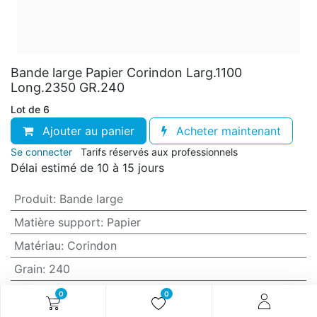
Bande large Papier Corindon Larg.1100
Long.2350 GR.240
Lot de 6
Ajouter au panier
Acheter maintenant
Se connecter
Tarifs réservés aux professionnels
Délai estimé de 10 à 15 jours
Produit
:
Bande large
Matière support
:
Papier
Matériau
:
Corindon
Grain
:
240
Anti-encrassement
:
Non (standard)
0
0
Largeur
:
1100