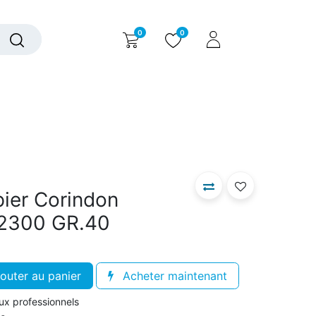
0
0
alogue interactif
Nous contacter
Nous connaître
pier Corindon
.2300 GR.40
outer au panier
Acheter maintenant
aux professionnels