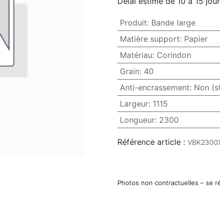
Délai estimé de 10 à 15 jou
Produit
:
Bande large
Matière support
:
Papier
Matériau
:
Corindon
Grain
:
40
Anti-encrassement
:
Non (s
Largeur
:
1115
Longueur
:
2300
Référence article :
VBK2300
Photos non contractuelles – se r