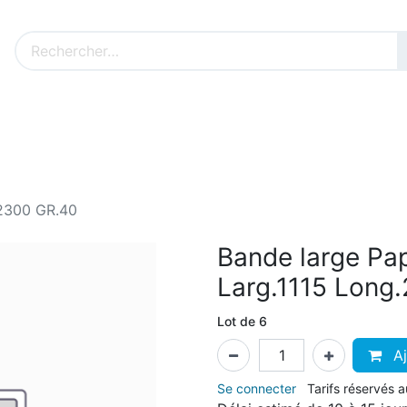
Nos produits sur mesure
Nos outillages fenêtres
Cat
.2300 GR.40
Bande large Pa
Larg.1115 Long
Lot de 6
Aj
Se connecter
Tarifs réservés 