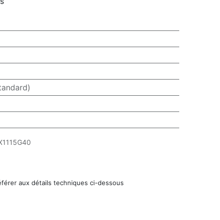
rs
tandard)
X1115G40
éférer aux détails techniques ci-dessous