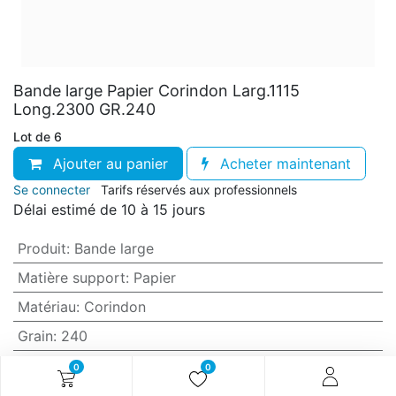
Bande large Papier Corindon Larg.1115
Long.2300 GR.240
Lot de 6
Ajouter au panier
Acheter maintenant
Se connecter
Tarifs réservés aux professionnels
Délai estimé de 10 à 15 jours
Produit
:
Bande large
Matière support
:
Papier
Matériau
:
Corindon
Grain
:
240
Anti-encrassement
:
Non (standard)
0
0
Largeur
:
1115