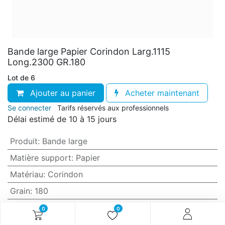
Bande large Papier Corindon Larg.1115
Long.2300 GR.180
Lot de 6
Ajouter au panier
Acheter maintenant
Se connecter
Tarifs réservés aux professionnels
Délai estimé de 10 à 15 jours
Produit
:
Bande large
Matière support
:
Papier
Matériau
:
Corindon
Grain
:
180
Anti-encrassement
:
Non (standard)
0
0
Largeur
:
1115