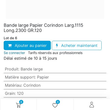
Bande large Papier Corindon Larg.1115
Long.2300 GR.120
Lot de 6
Ajouter au panier
Acheter maintenant
Se connecter
Tarifs réservés aux professionnels
Délai estimé de 10 à 15 jours
Produit
:
Bande large
Matière support
:
Papier
Matériau
:
Corindon
Grain
:
120
Anti-encrassement
:
Non (standard)
0
0
Largeur
:
1115