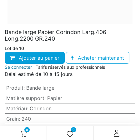
Bande large Papier Corindon Larg.406
Long.2200 GR.240
Lot de 10
Ajouter au panier
Acheter maintenant
Se connecter
Tarifs réservés aux professionnels
Délai estimé de 10 à 15 jours
Produit
:
Bande large
Matière support
:
Papier
Matériau
:
Corindon
Grain
:
240
Anti-encrassement
:
Non (standard)
0
0
Largeur
:
406