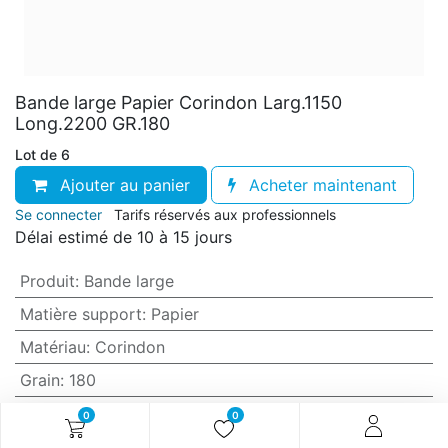
Bande large Papier Corindon Larg.1150
Long.2200 GR.180
Lot de 6
Ajouter au panier
Acheter maintenant
Se connecter
Tarifs réservés aux professionnels
Délai estimé de 10 à 15 jours
Produit
:
Bande large
Matière support
:
Papier
Matériau
:
Corindon
Grain
:
180
Anti-encrassement
:
Non (standard)
0
0
Largeur
:
1150