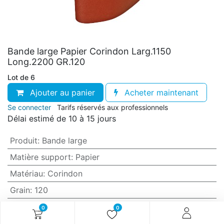
Bande large Papier Corindon Larg.1150
Long.2200 GR.120
Lot de 6
Ajouter au panier
Acheter maintenant
Se connecter
Tarifs réservés aux professionnels
Délai estimé de 10 à 15 jours
Produit
:
Bande large
Matière support
:
Papier
Matériau
:
Corindon
Grain
:
120
Anti-encrassement
:
Non (standard)
0
0
Largeur
:
1150