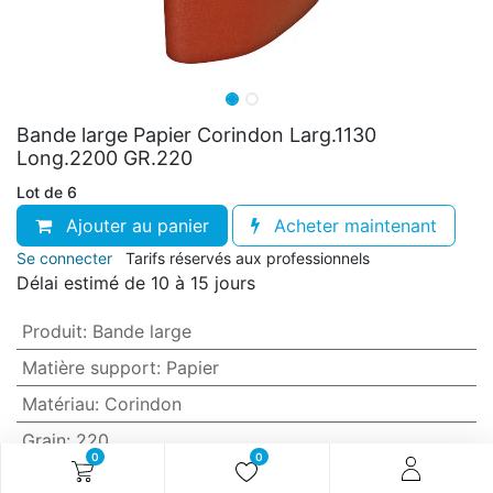
Bande large Papier Corindon Larg.1130
Long.2200 GR.220
Lot de 6
Ajouter au panier
Acheter maintenant
Se connecter
Tarifs réservés aux professionnels
Délai estimé de 10 à 15 jours
Produit
:
Bande large
Matière support
:
Papier
Matériau
:
Corindon
Grain
:
220
0
0
Anti-encrassement
:
Non (standard)