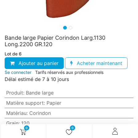
Bande large Papier Corindon Larg.1130
Long.2200 GR.120
Lot de 6
Ajouter au panier
Acheter maintenant
Se connecter
Tarifs réservés aux professionnels
Délai estimé de 7 à 10 jours
Produit
:
Bande large
Matière support
:
Papier
Matériau
:
Corindon
Grain
:
120
0
0
Anti-encrassement
:
Non (standard)