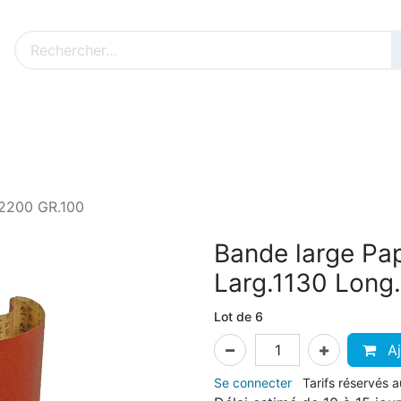
Nos produits sur mesure
Nos outillages fenêtres
Cat
.2200 GR.100
Bande large Pa
Larg.1130 Long
Lot de 6
Aj
Se connecter
Tarifs réservés 