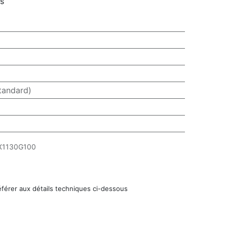
rs
tandard)
X1130G100
éférer aux détails techniques ci-dessous