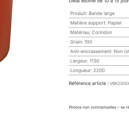
Délai estimé de 10 à 15 jou
Produit
:
Bande large
Matière support
:
Papier
Matériau
:
Corindon
Grain
:
100
Anti-encrassement
:
Non (s
Largeur
:
1130
Longueur
:
2200
Référence article :
VBK2200
Photos non contractuelles – se r