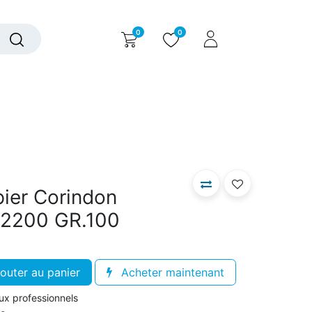
0
0
alogue interactif
Nous contacter
Nous connaître
pier Corindon
.2200 GR.100
outer au panier
Acheter maintenant
aux professionnels