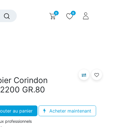
0
0
alogue interactif
Nous contacter
Nous connaître
pier Corindon
.2200 GR.80
outer au panier
Acheter maintenant
aux professionnels