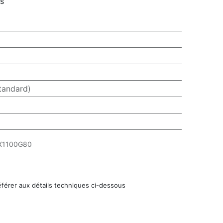
rs
tandard)
X1100G80
éférer aux détails techniques ci-dessous