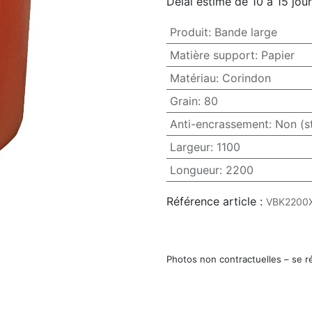
Délai estimé de 10 à 15 jou
Produit
:
Bande large
Matière support
:
Papier
Matériau
:
Corindon
Grain
:
80
Anti-encrassement
:
Non (s
Largeur
:
1100
Longueur
:
2200
Référence article :
VBK2200
Photos non contractuelles – se r