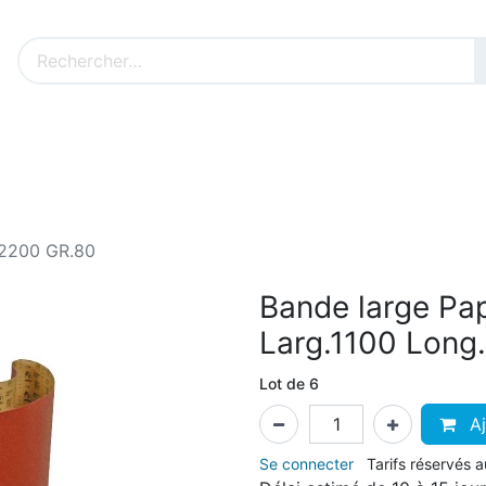
Nos produits sur mesure
Nos outillages fenêtres
Cat
.2200 GR.80
Bande large Pa
Larg.1100 Long
Lot de 6
Aj
Se connecter
Tarifs réservés 