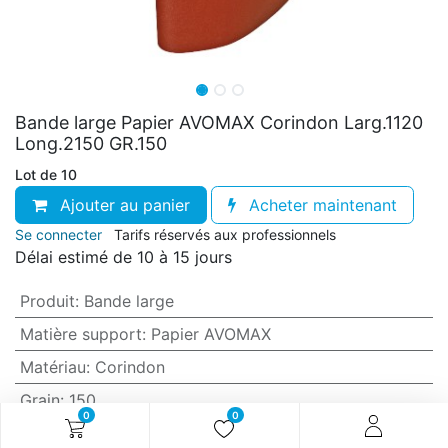
Bande large Papier AVOMAX Corindon Larg.1120
Long.2150 GR.150
Lot de 10
Ajouter au panier
Acheter maintenant
Se connecter
Tarifs réservés aux professionnels
Délai estimé de 10 à 15 jours
Produit
:
Bande large
Matière support
:
Papier AVOMAX
Matériau
:
Corindon
Grain
:
150
0
0
Anti-encrassement
:
Oui