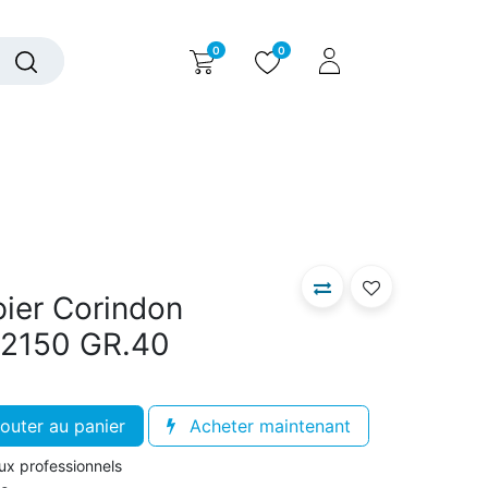
0
0
alogue interactif
Nous contacter
Nous connaître
pier Corindon
.2150 GR.40
outer au panier
Acheter maintenant
aux professionnels