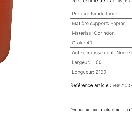
Délai estimé de 10 à 15 jou
Produit
:
Bande large
Matière support
:
Papier
Matériau
:
Corindon
Grain
:
40
Anti-encrassement
:
Non (s
Largeur
:
1100
Longueur
:
2150
Référence article :
VBK2150
Photos non contractuelles – se r