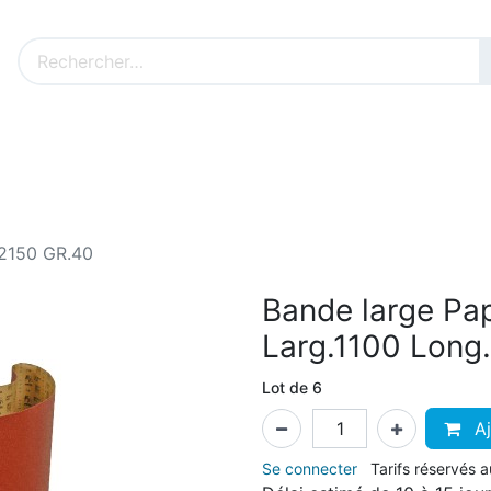
Nos produits sur mesure
Nos outillages fenêtres
Cat
.2150 GR.40
Bande large Pa
Larg.1100 Long
Lot de 6
Aj
Se connecter
Tarifs réservés 