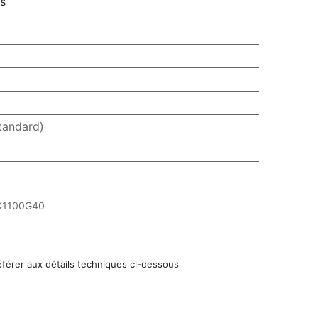
rs
tandard)
X1100G40
éférer aux détails techniques ci-dessous