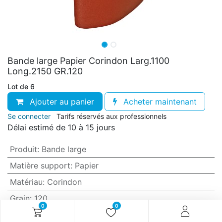
Bande large Papier Corindon Larg.1100
Long.2150 GR.120
Lot de 6
Ajouter au panier
Acheter maintenant
Se connecter
Tarifs réservés aux professionnels
Délai estimé de 10 à 15 jours
Produit
:
Bande large
Matière support
:
Papier
Matériau
:
Corindon
Grain
:
120
0
0
Anti-encrassement
:
Non (standard)