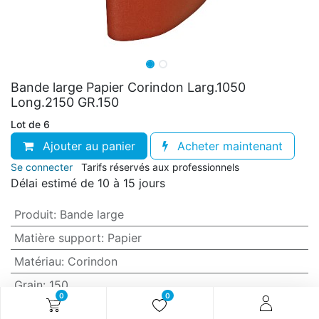
Bande large Papier Corindon Larg.1050
Long.2150 GR.150
Lot de 6
Ajouter au panier
Acheter maintenant
Se connecter
Tarifs réservés aux professionnels
Délai estimé de 10 à 15 jours
Produit
:
Bande large
Matière support
:
Papier
Matériau
:
Corindon
Grain
:
150
0
0
Anti-encrassement
:
Non (standard)