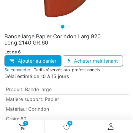
Bande large Papier Corindon Larg.920
Long.2140 GR.60
Lot de 6
Ajouter au panier
Acheter maintenant
Se connecter
Tarifs réservés aux professionnels
Délai estimé de 10 à 15 jours
Produit
:
Bande large
Matière support
:
Papier
Matériau
:
Corindon
Grain
:
60
0
0
Anti-encrassement
:
Non (standard)