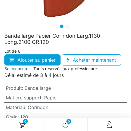
Bande large Papier Corindon Larg.1130
Long.2100 GR.120
Lot de 6
Ajouter au panier
Acheter maintenant
Se connecter
Tarifs réservés aux professionnels
Délai estimé de 3 à 4 jours
Produit
:
Bande large
Matière support
:
Papier
Matériau
:
Corindon
Grain
:
120
0
0
Anti-encrassement
:
Non (standard)