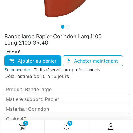
Bande large Papier Corindon Larg.1100
Long.2100 GR.40
Lot de 6
Ajouter au panier
Acheter maintenant
Se connecter
Tarifs réservés aux professionnels
Délai estimé de 10 à 15 jours
Produit
:
Bande large
Matière support
:
Papier
Matériau
:
Corindon
Grain
:
40
0
0
Anti-encrassement
:
Non (standard)