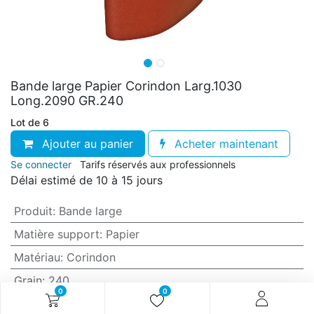
Bande large Papier Corindon Larg.1030
Long.2090 GR.240
Lot de 6
Ajouter au panier
Acheter maintenant
Se connecter
Tarifs réservés aux professionnels
Délai estimé de 10 à 15 jours
Produit
:
Bande large
Matière support
:
Papier
Matériau
:
Corindon
Grain
:
240
0
0
Anti-encrassement
:
Non (standard)