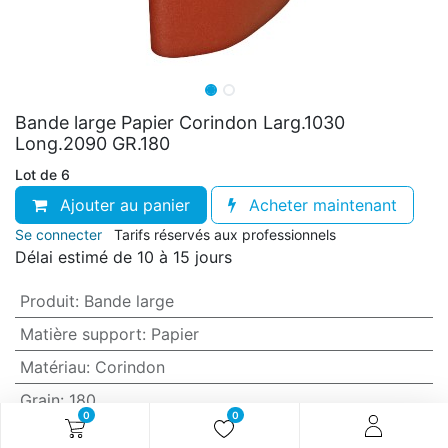
Bande large Papier Corindon Larg.1030
Long.2090 GR.180
Lot de 6
Ajouter au panier
Acheter maintenant
Se connecter
Tarifs réservés aux professionnels
Délai estimé de 10 à 15 jours
Produit
:
Bande large
Matière support
:
Papier
Matériau
:
Corindon
Grain
:
180
0
0
Anti-encrassement
:
Non (standard)