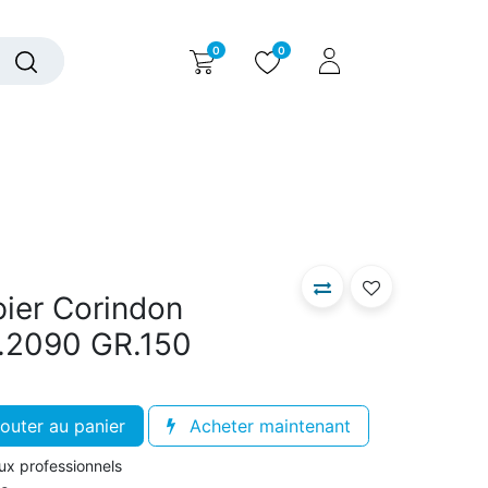
0
0
alogue interactif
Nous contacter
Nous connaître
pier Corindon
.2090 GR.150
outer au panier
Acheter maintenant
aux professionnels