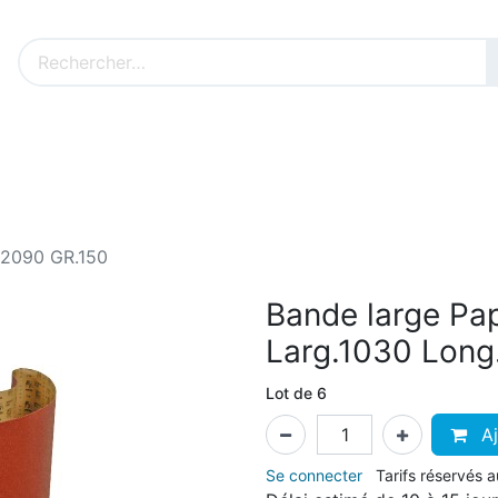
Nos produits sur mesure
Nos outillages fenêtres
Cat
.2090 GR.150
Bande large Pa
Larg.1030 Long
Lot de 6
Aj
Se connecter
Tarifs réservés 