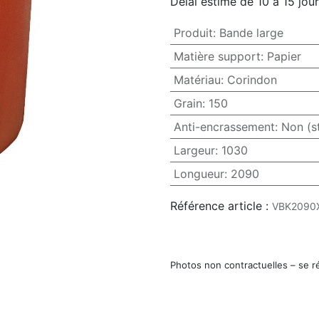
Délai estimé de 10 à 15 jou
Produit
:
Bande large
Matière support
:
Papier
Matériau
:
Corindon
Grain
:
150
Anti-encrassement
:
Non (s
Largeur
:
1030
Longueur
:
2090
Référence article :
VBK2090
Photos non contractuelles – se r