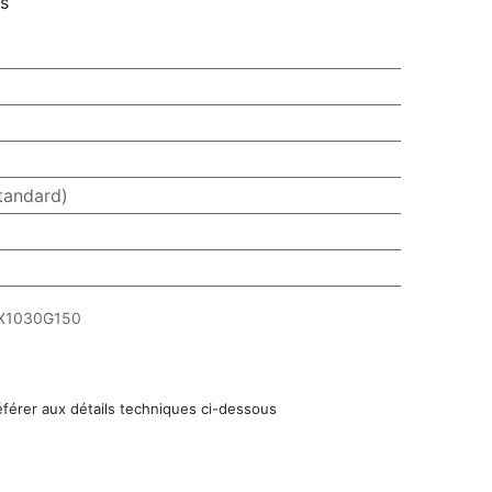
rs
tandard)
X1030G150
éférer aux détails techniques ci-dessous