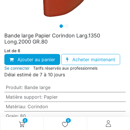
Bande large Papier Corindon Larg.1350
Long.2000 GR.80
Lot de 6
Ajouter au panier
Acheter maintenant
Se connecter
Tarifs réservés aux professionnels
Délai estimé de 7 à 10 jours
Produit
:
Bande large
Matière support
:
Papier
Matériau
:
Corindon
Grain
:
80
0
0
Anti-encrassement
:
Non (standard)