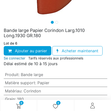
Bande large Papier Corindon Larg.1010
Long.1930 GR.180
Lot de 6
Ajouter au panier
Acheter maintenant
Se connecter
Tarifs réservés aux professionnels
Délai estimé de 10 à 15 jours
Produit
:
Bande large
Matière support
:
Papier
Matériau
:
Corindon
Grain
:
180
0
0
Anti-encrassement
:
Non (standard)