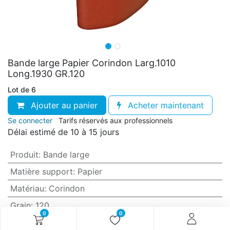
Bande large Papier Corindon Larg.1010
Long.1930 GR.120
Lot de 6
Ajouter au panier
Acheter maintenant
Se connecter
Tarifs réservés aux professionnels
Délai estimé de 10 à 15 jours
Produit
:
Bande large
Matière support
:
Papier
Matériau
:
Corindon
Grain
:
120
0
0
Anti-encrassement
:
Non (standard)