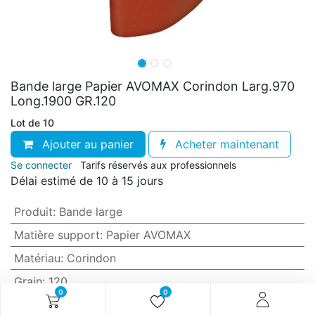
Bande large Papier AVOMAX Corindon Larg.970
Long.1900 GR.120
Lot de 10
Ajouter au panier
Acheter maintenant
Se connecter
Tarifs réservés aux professionnels
Délai estimé de 10 à 15 jours
Produit
:
Bande large
Matière support
:
Papier AVOMAX
Matériau
:
Corindon
Grain
:
120
0
0
Anti-encrassement
:
Oui