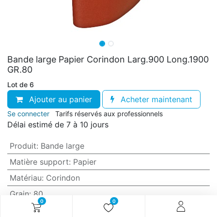
Bande large Papier Corindon Larg.900 Long.1900
GR.80
Lot de 6
Ajouter au panier
Acheter maintenant
Se connecter
Tarifs réservés aux professionnels
Délai estimé de 7 à 10 jours
Produit
:
Bande large
Matière support
:
Papier
Matériau
:
Corindon
Grain
:
80
0
0
Anti-encrassement
:
Non (standard)