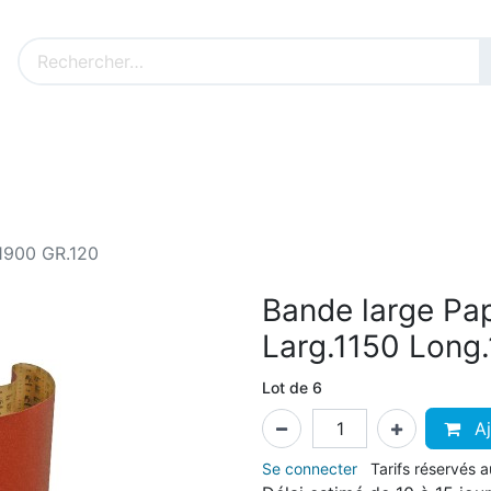
Nos produits sur mesure
Nos outillages fenêtres
Cat
.1900 GR.120
Bande large Pa
Larg.1150 Long
Lot de 6
Aj
Se connecter
Tarifs réservés 