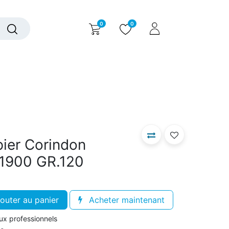
0
0
alogue interactif
Nous contacter
Nous connaître
pier Corindon
.1900 GR.120
outer au panier
Acheter maintenant
aux professionnels