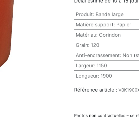
Délai estimé de 10 à 15 jou
Produit
:
Bande large
Matière support
:
Papier
Matériau
:
Corindon
Grain
:
120
Anti-encrassement
:
Non (s
Largeur
:
1150
Longueur
:
1900
Référence article :
VBK1900
Photos non contractuelles – se r