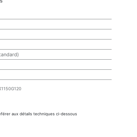
rs
tandard)
X1150G120
éférer aux détails techniques ci-dessous