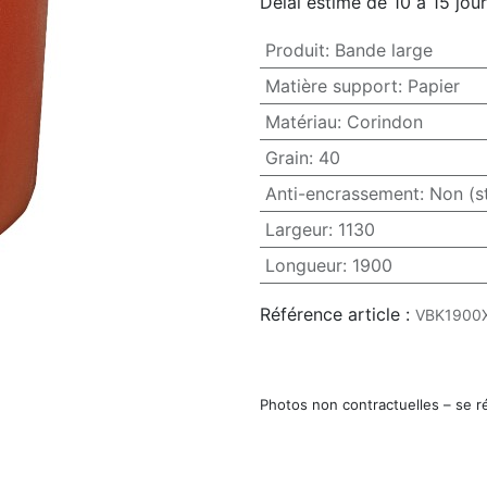
Délai estimé de 10 à 15 jou
Produit
:
Bande large
Matière support
:
Papier
Matériau
:
Corindon
Grain
:
40
Anti-encrassement
:
Non (s
Largeur
:
1130
Longueur
:
1900
Référence article :
VBK1900
Photos non contractuelles – se r