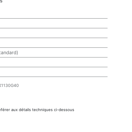
rs
tandard)
X1130G40
éférer aux détails techniques ci-dessous