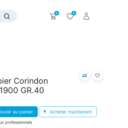
0
0
alogue interactif
Nous contacter
Nous connaître
pier Corindon
.1900 GR.40
outer au panier
Acheter maintenant
aux professionnels