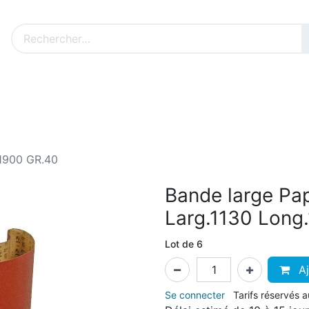
Nos produits sur mesure
Nos outillages fenêtres
Cat
.1900 GR.40
Bande large Pa
Larg.1130 Long
Lot de 6
Aj
Se connecter
Tarifs réservés 