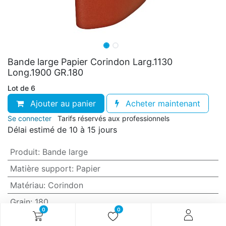
Bande large Papier Corindon Larg.1130
Long.1900 GR.180
Lot de 6
Ajouter au panier
Acheter maintenant
Se connecter
Tarifs réservés aux professionnels
Délai estimé de 10 à 15 jours
Produit
:
Bande large
Matière support
:
Papier
Matériau
:
Corindon
Grain
:
180
0
0
Anti-encrassement
:
Non (standard)