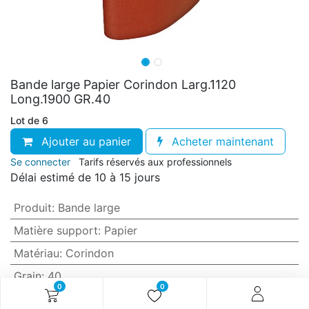
Bande large Papier Corindon Larg.1120
Long.1900 GR.40
Lot de 6
Ajouter au panier
Acheter maintenant
Se connecter
Tarifs réservés aux professionnels
Délai estimé de 10 à 15 jours
Produit
:
Bande large
Matière support
:
Papier
Matériau
:
Corindon
Grain
:
40
0
0
Anti-encrassement
:
Non (standard)