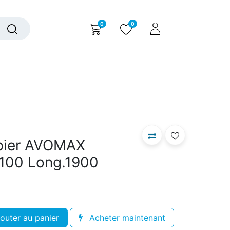
0
0
alogue interactif
Nous contacter
Nous connaître
apier AVOMAX
1100 Long.1900
outer au panier
Acheter maintenant