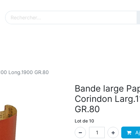
Nos produits sur mesure
Nos outillages fenêtres
Cat
100 Long.1900 GR.80
Bande large P
Corindon Larg.
GR.80
Lot de 10
Aj