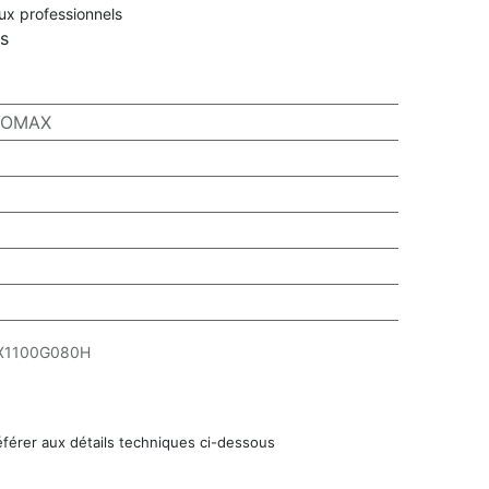
aux professionnels
rs
AVOMAX
X1100G080H
éférer aux détails techniques ci-dessous