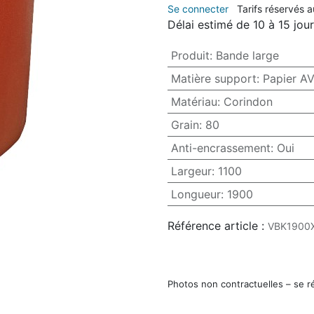
Se connecter
Tarifs réservés 
Délai estimé de 10 à 15 jou
Produit
:
Bande large
Matière support
:
Papier 
Matériau
:
Corindon
Grain
:
80
Anti-encrassement
:
Oui
Largeur
:
1100
Longueur
:
1900
Référence article :
VBK1900
Photos non contractuelles – se r