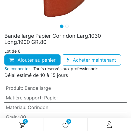
Bande large Papier Corindon Larg.1030
Long.1900 GR.80
Lot de 6
Ajouter au panier
Acheter maintenant
Se connecter
Tarifs réservés aux professionnels
Délai estimé de 10 à 15 jours
Produit
:
Bande large
Matière support
:
Papier
Matériau
:
Corindon
Grain
:
80
0
0
Anti-encrassement
:
Non (standard)