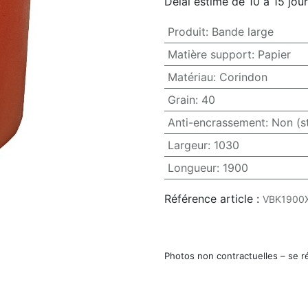
Délai estimé de 10 à 15 jou
Produit
:
Bande large
Matière support
:
Papier
Matériau
:
Corindon
Grain
:
40
Anti-encrassement
:
Non (s
Largeur
:
1030
Longueur
:
1900
Référence article :
VBK1900
Photos non contractuelles – se r