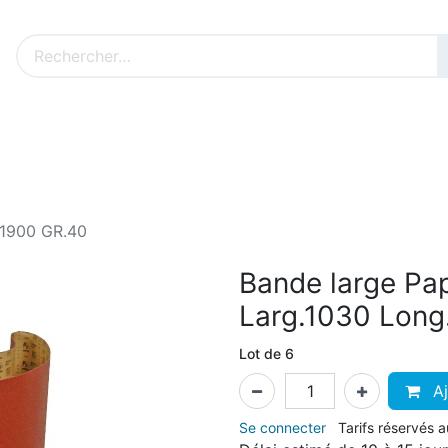
Nos produits sur mesure
Nos outillages fenêtres
Cat
.1900 GR.40
Bande large Pa
Larg.1030 Long
Lot de 6
Aj
Se connecter
Tarifs réservés 