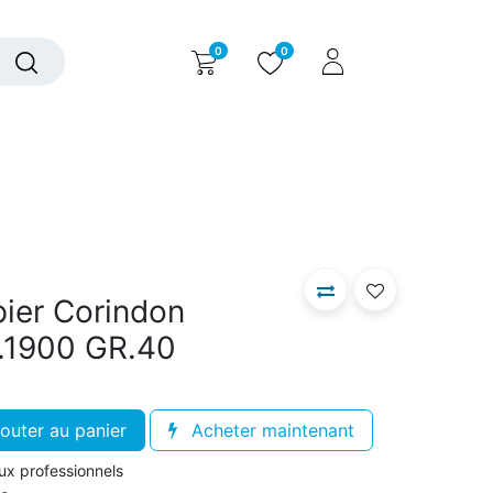
0
0
alogue interactif
Nous contacter
Nous connaître
pier Corindon
.1900 GR.40
outer au panier
Acheter maintenant
aux professionnels