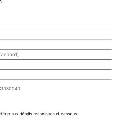
rs
tandard)
X1030G40
éférer aux détails techniques ci-dessous