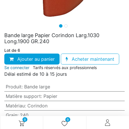
Bande large Papier Corindon Larg.1030
Long.1900 GR.240
Lot de 6
Ajouter au panier
Acheter maintenant
Se connecter
Tarifs réservés aux professionnels
Délai estimé de 10 à 15 jours
Produit
:
Bande large
Matière support
:
Papier
Matériau
:
Corindon
Grain
:
240
0
0
Anti-encrassement
:
Non (standard)