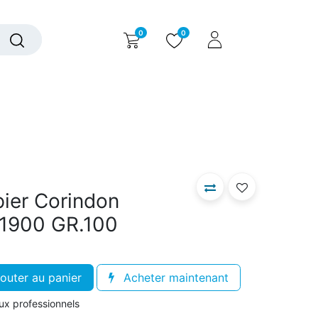
0
0
alogue interactif
Nous contacter
Nous connaître
pier Corindon
.1900 GR.100
outer au panier
Acheter maintenant
aux professionnels