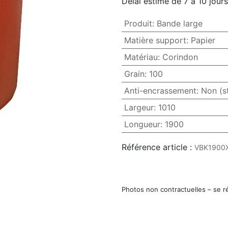
Délai estimé de 7 à 10 jours
Produit
:
Bande large
Matière support
:
Papier
Matériau
:
Corindon
Grain
:
100
Anti-encrassement
:
Non (s
Largeur
:
1010
Longueur
:
1900
Référence article :
VBK1900
Photos non contractuelles – se r