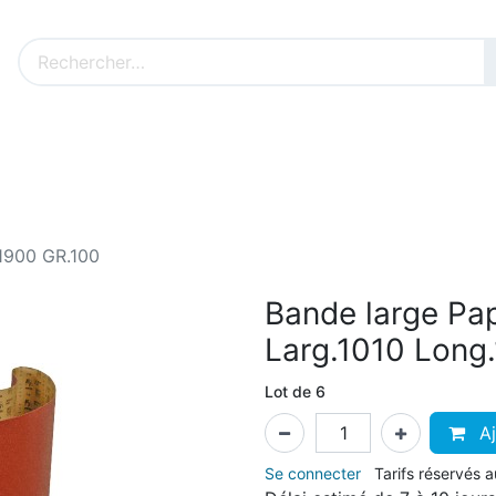
Nos produits sur mesure
Nos outillages fenêtres
Cat
.1900 GR.100
Bande large Pa
Larg.1010 Long
Lot de 6
Aj
Se connecter
Tarifs réservés 