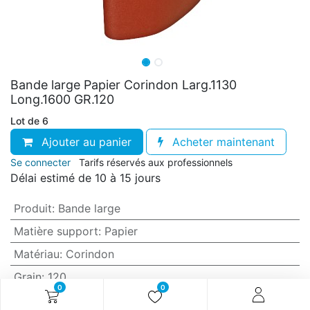
Bande large Papier Corindon Larg.1130
Long.1600 GR.120
Lot de 6
Ajouter au panier
Acheter maintenant
Se connecter
Tarifs réservés aux professionnels
Délai estimé de 10 à 15 jours
Produit
:
Bande large
Matière support
:
Papier
Matériau
:
Corindon
Grain
:
120
0
0
Anti-encrassement
:
Non (standard)