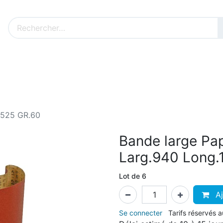
Nos produits sur mesure
Nos outillages fenêtres
Cat
1525 GR.60
Bande large Pa
Larg.940 Long.
Lot de 6
Aj
Se connecter
Tarifs réservés 