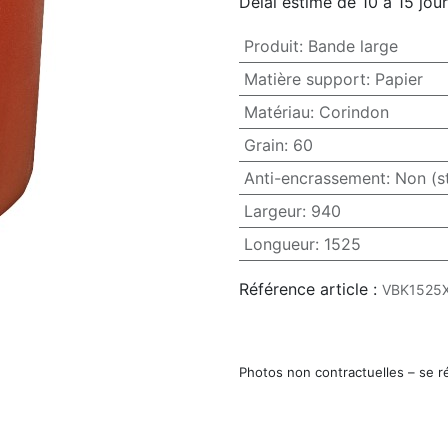
Délai estimé de 10 à 15 jou
Produit
:
Bande large
Matière support
:
Papier
Matériau
:
Corindon
Grain
:
60
Anti-encrassement
:
Non (s
Largeur
:
940
Longueur
:
1525
Référence article :
VBK1525
Photos non contractuelles – se r