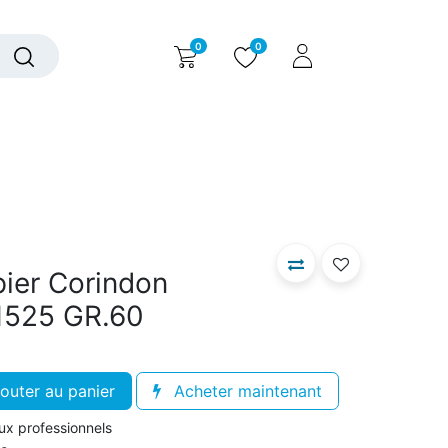
0
0
alogue interactif
Nous contacter
Nous connaître
pier Corindon
1525 GR.60
outer au panier
Acheter maintenant
aux professionnels