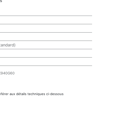
rs
tandard)
X940G60
éférer aux détails techniques ci-dessous