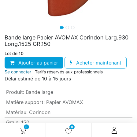
Bande large Papier AVOMAX Corindon Larg.930
Long.1525 GR.150
Lot de 10
Ajouter au panier
Acheter maintenant
Se connecter
Tarifs réservés aux professionnels
Délai estimé de 10 à 15 jours
Produit
:
Bande large
Matière support
:
Papier AVOMAX
Matériau
:
Corindon
Grain
:
150
0
0
Anti-encrassement
:
Oui