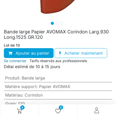
Bande large Papier AVOMAX Corindon Larg.930
Long.1525 GR.120
Lot de 10
Ajouter au panier
Acheter maintenant
Se connecter
Tarifs réservés aux professionnels
Délai estimé de 10 à 15 jours
Produit
:
Bande large
Matière support
:
Papier AVOMAX
Matériau
:
Corindon
Grain
:
120
0
0
Anti-encrassement
:
Oui